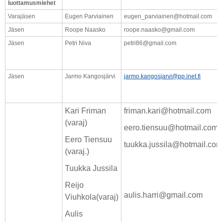
luottamusmiehet
Varajäsen
Eugen Parviainen
eugen_parviainen@hotmail.com
Jäsen
Roope Naasko
roope.naasko@gmail.com
Jäsen
Petri Niva
petri86@gmail.com
Jäsen
Jarmo Kangosjärvi
jarmo.kangosjarvi@pp.inet.fi
Kari Friman
friman.kari@hotmail.com
(varaj)
eero.tiensuu@hotmail.com
Eero Tiensuu
tuukka.jussila@hotmail.co
(varaj.)
Tuukka Jussila
Reijo
aulis.harri@gmail.com
Viuhkola(varaj)
Aulis