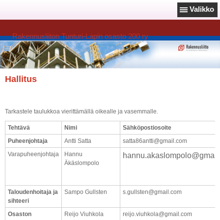
Valikko
Rakennusliiton Tunturi-Lapin osasto 200 ry
Hallitus
Tarkastele taulukkoa vierittämällä oikealle ja vasemmalle.
Tehtävä
Nimi
Sähköpostiosoite
Puheenjohtaja
Antti Satta
satta86antti@gmail.com
Varapuheenjohtaja
Hannu
hannu.akaslompolo@gmail
Äkäslompolo
Taloudenhoitaja ja
Sampo Gullsten
s.gullsten@gmail.com
sihteeri
Osaston
Reijo Viuhkola
reijo.viuhkola@gmail.com